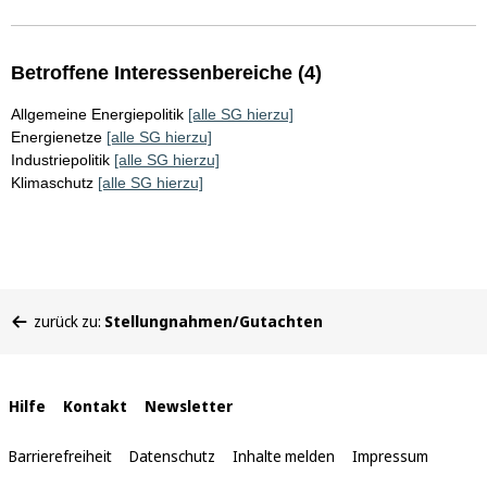
Betroffene Interessenbereiche (4)
Allgemeine Energiepolitik
[alle SG hierzu]
Energienetze
[alle SG hierzu]
Industriepolitik
[alle SG hierzu]
Klimaschutz
[alle SG hierzu]
Sie
zurück zu:
Stellungnahmen/Gutachten
befinden
sich
hier:
Interne
Hilfe
Kontakt
Newsletter
Links
Barrierefreiheit
Datenschutz
Inhalte melden
Impressum