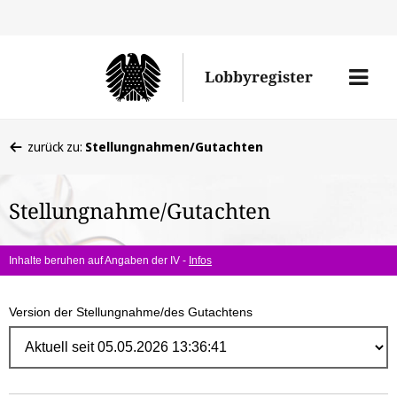
Direk
zum
Men
Lobbyregister
Inhal
öffne
Sie
zurück zu:
Stellungnahmen/Gutachten
befinden
sich
Stellungnahme/Gutachten
hier:
Inhalte beruhen auf Angaben der IV -
Infos
Version der Stellungnahme/des Gutachtens