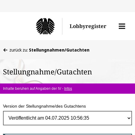
Direk
zum
Men
Lobbyregister
Inhal
öffne
Sie
zurück zu:
Stellungnahmen/Gutachten
befinden
sich
Stellungnahme/Gutachten
hier:
Inhalte beruhen auf Angaben der IV -
Infos
Version der Stellungnahme/des Gutachtens