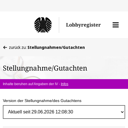
Direk
zum
Men
Lobbyregister
Inhal
öffne
Sie
zurück zu:
Stellungnahmen/Gutachten
befinden
sich
Stellungnahme/Gutachten
hier:
Inhalte beruhen auf Angaben der IV -
Infos
Version der Stellungnahme/des Gutachtens