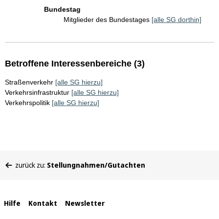
Bundestag
Mitglieder des Bundestages
[alle SG dorthin]
Betroffene Interessenbereiche (3)
Straßenverkehr
[alle SG hierzu]
Verkehrsinfrastruktur
[alle SG hierzu]
Verkehrspolitik
[alle SG hierzu]
Sie
zurück zu:
Stellungnahmen/Gutachten
befinden
sich
hier:
Interne
Hilfe
Kontakt
Newsletter