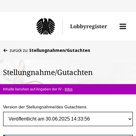
Direk
zum
Men
Lobbyregister
Inhal
öffne
Sie
zurück zu:
Stellungnahmen/Gutachten
befinden
sich
Stellungnahme/Gutachten
hier:
Inhalte beruhen auf Angaben der IV -
Infos
Version der Stellungnahme/des Gutachtens