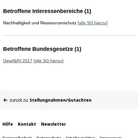
Betroffene Interessenbereiche (1)
Nachhaltigkeit und Ressourcenschutz
[alle SG hierzu]
Betroffene Bundesgesetze (1)
GewAbfV 2017
[alle SG hierzu]
Sie
zurück zu:
Stellungnahmen/Gutachten
befinden
sich
hier:
Interne
Hilfe
Kontakt
Newsletter
Links