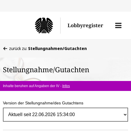
Direk
zum
Men
Lobbyregister
Inhal
öffne
Sie
zurück zu:
Stellungnahmen/Gutachten
befinden
sich
Stellungnahme/Gutachten
hier:
Inhalte beruhen auf Angaben der IV -
Infos
Version der Stellungnahme/des Gutachtens