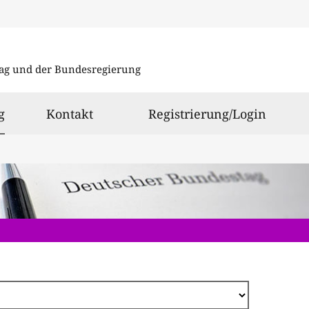
Direkt
zum
ag und der Bundesregierung
Inhalt
ausgewählt
g
Kontakt
Registrierung/Login