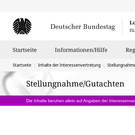
L
fü
Hauptnavigation
Startseite
Informationen/Hilfe
Reg
Sie
Startseite
Inhalte der Interessenvertretung
Stellungnahm
befinden
Stellungnahme/Gutachten
sich
hier:
Die Inhalte beruhen allein auf Angaben der Interessenver