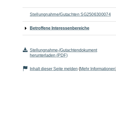
Navigation
Stellungnahme/Gutachten SG2506300074
für
Betroffene Interessenbereiche
den
Seiteninhalt
Stellungnahme-/Gutachtendokument
herunterladen (PDF)
Inhalt dieser Seite melden
(
Mehr Informationen