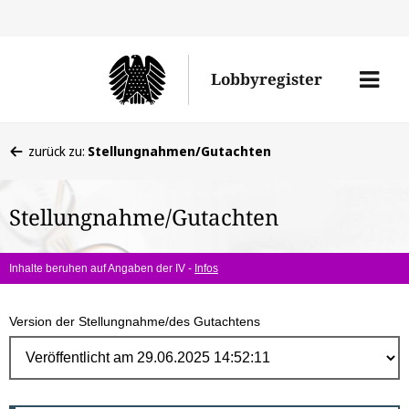
Direk
zum
Men
Lobbyregister
Inhal
öffne
Sie
zurück zu:
Stellungnahmen/Gutachten
befinden
sich
Stellungnahme/Gutachten
hier:
Inhalte beruhen auf Angaben der IV -
Infos
Version der Stellungnahme/des Gutachtens