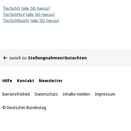
TierSchG
[alle SG hierzu]
TierSchHuV
[alle SG hierzu]
TierSchNutztV
[alle SG hierzu]
Sie
zurück zu:
Stellungnahmen/Gutachten
befinden
sich
hier:
Interne
Hilfe
Kontakt
Newsletter
Links
Barrierefreiheit
Datenschutz
Inhalte melden
Impressum
© Deutscher Bundestag