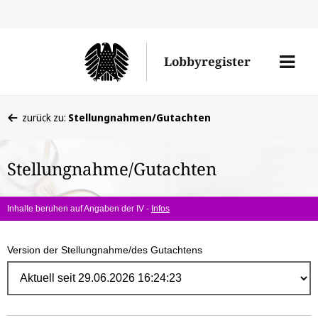
Direk
zum
Men
Lobbyregister
Inhal
öffne
Sie
zurück zu:
Stellungnahmen/Gutachten
befinden
sich
Stellungnahme/Gutachten
hier:
Inhalte beruhen auf Angaben der IV -
Infos
Version der Stellungnahme/des Gutachtens