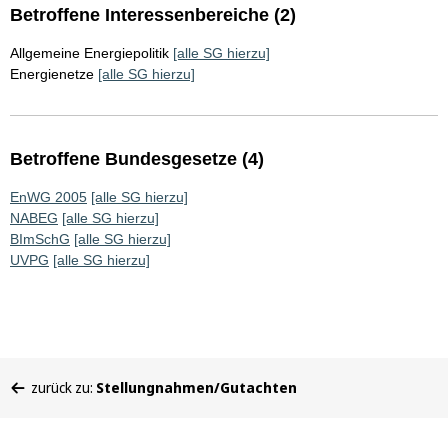
Betroffene Interessenbereiche (2)
Allgemeine Energiepolitik
[alle SG hierzu]
Energienetze
[alle SG hierzu]
Betroffene Bundesgesetze (4)
EnWG 2005
[alle SG hierzu]
NABEG
[alle SG hierzu]
BImSchG
[alle SG hierzu]
UVPG
[alle SG hierzu]
Sie
zurück zu:
Stellungnahmen/Gutachten
befinden
sich