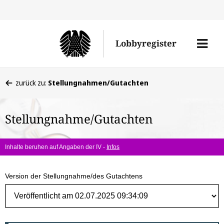
Direk
zum
Men
Lobbyregister
Inhal
öffne
Sie
zurück zu:
Stellungnahmen/Gutachten
befinden
sich
Stellungnahme/Gutachten
hier:
Inhalte beruhen auf Angaben der IV -
Infos
Version der Stellungnahme/des Gutachtens