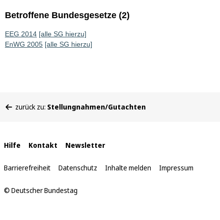
Betroffene Bundesgesetze (2)
EEG 2014
[alle SG hierzu]
EnWG 2005
[alle SG hierzu]
Sie
zurück zu:
Stellungnahmen/Gutachten
befinden
sich
hier:
Interne
Hilfe
Kontakt
Newsletter
Links
Barrierefreiheit
Datenschutz
Inhalte melden
Impressum
© Deutscher Bundestag