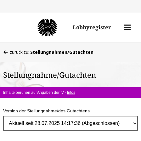
Direk
zum
Men
Lobbyregister
Inhal
öffne
Sie
zurück zu:
Stellungnahmen/Gutachten
befinden
sich
Stellungnahme/Gutachten
hier:
Inhalte beruhen auf Angaben der IV -
Infos
Version der Stellungnahme/des Gutachtens