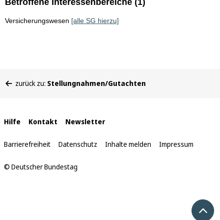
Betroffene Interessenbereiche (1)
Versicherungswesen
[alle SG hierzu]
Sie
zurück zu:
Stellungnahmen/Gutachten
befinden
sich
hier:
Interne
Hilfe
Kontakt
Newsletter
Links
Barrierefreiheit
Datenschutz
Inhalte melden
Impressum
© Deutscher Bundestag
Nach