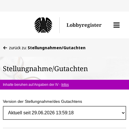
Direk
zum
Men
Lobbyregister
Inhal
öffne
Sie
zurück zu:
Stellungnahmen/Gutachten
befinden
sich
Stellungnahme/Gutachten
hier:
Inhalte beruhen auf Angaben der IV -
Infos
Version der Stellungnahme/des Gutachtens