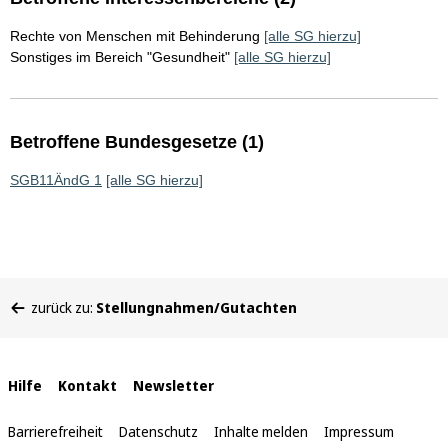
Rechte von Menschen mit Behinderung
[alle SG hierzu]
Sonstiges im Bereich "Gesundheit"
[alle SG hierzu]
Betroffene Bundesgesetze (1)
SGB11ÄndG 1
[alle SG hierzu]
Sie
zurück zu:
Stellungnahmen/Gutachten
befinden
sich
hier:
Interne
Hilfe
Kontakt
Newsletter
Links
Barrierefreiheit
Datenschutz
Inhalte melden
Impressum