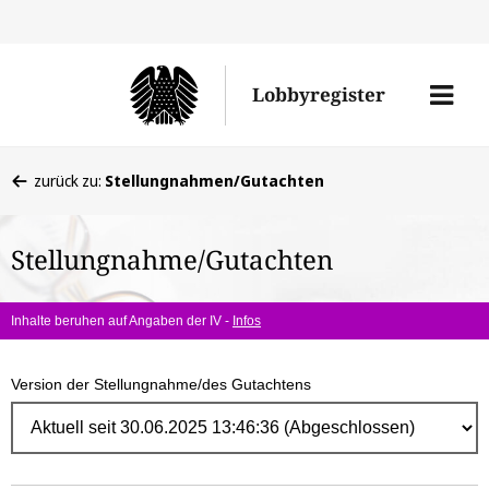
Direk
zum
Men
Lobbyregister
Inhal
öffne
Sie
zurück zu:
Stellungnahmen/Gutachten
befinden
sich
Stellungnahme/Gutachten
hier:
Inhalte beruhen auf Angaben der IV -
Infos
Version der Stellungnahme/des Gutachtens