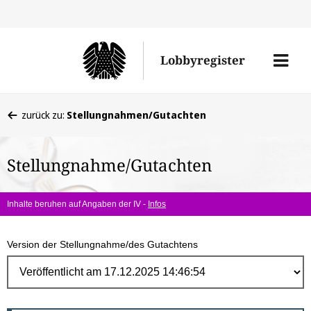
Direk
zum
Men
Lobbyregister
Inhal
öffne
Sie
zurück zu:
Stellungnahmen/Gutachten
befinden
sich
Stellungnahme/Gutachten
hier:
Inhalte beruhen auf Angaben der IV -
Infos
Version der Stellungnahme/des Gutachtens