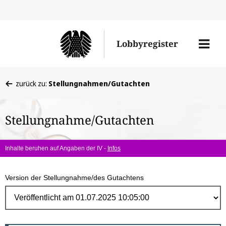
Direk
zum
Men
Lobbyregister
Inhal
öffne
Sie
zurück zu:
Stellungnahmen/Gutachten
befinden
sich
Stellungnahme/Gutachten
hier:
Inhalte beruhen auf Angaben der IV -
Infos
Version der Stellungnahme/des Gutachtens