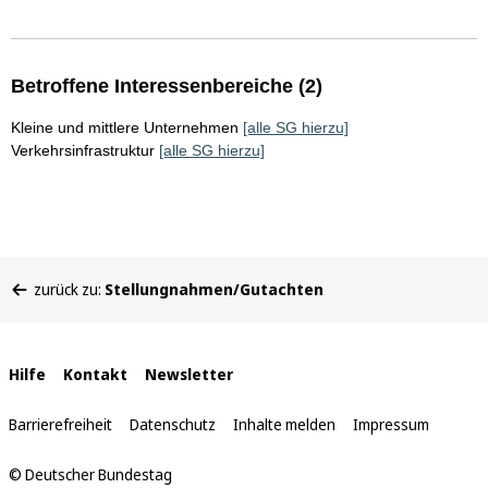
Betroffene Interessenbereiche (2)
Kleine und mittlere Unternehmen
[alle SG hierzu]
Verkehrsinfrastruktur
[alle SG hierzu]
Sie
zurück zu:
Stellungnahmen/Gutachten
befinden
sich
hier:
Interne
Hilfe
Kontakt
Newsletter
Links
Barrierefreiheit
Datenschutz
Inhalte melden
Impressum
© Deutscher Bundestag