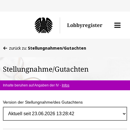
Direk
zum
Men
Lobbyregister
Inhal
öffne
Sie
zurück zu:
Stellungnahmen/Gutachten
befinden
sich
Stellungnahme/Gutachten
hier:
Inhalte beruhen auf Angaben der IV -
Infos
Version der Stellungnahme/des Gutachtens