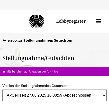
Direk
zum
Men
Lobbyregister
Inhal
öffne
Sie
zurück zu:
Stellungnahmen/Gutachten
befinden
sich
Stellungnahme/Gutachten
hier:
Inhalte beruhen auf Angaben der IV -
Infos
Version der Stellungnahme/des Gutachtens