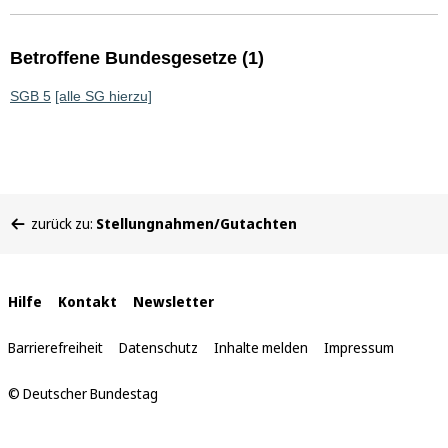
Betroffene Bundesgesetze (1)
SGB 5
[alle SG hierzu]
Sie
zurück zu:
Stellungnahmen/Gutachten
befinden
sich
hier:
Interne
Hilfe
Kontakt
Newsletter
Links
Barrierefreiheit
Datenschutz
Inhalte melden
Impressum
© Deutscher Bundestag