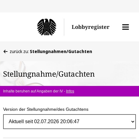
Direk
zum
Men
Lobbyregister
Inhal
öffne
Sie
zurück zu:
Stellungnahmen/Gutachten
befinden
sich
Stellungnahme/Gutachten
hier:
Inhalte beruhen auf Angaben der IV -
Infos
Version der Stellungnahme/des Gutachtens