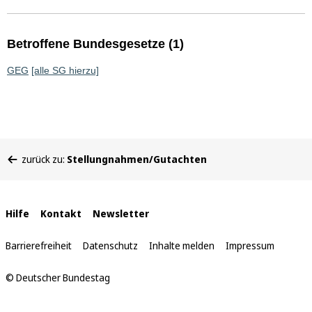
Betroffene Bundesgesetze (1)
GEG
[alle SG hierzu]
Sie
zurück zu:
Stellungnahmen/Gutachten
befinden
sich
hier:
Interne
Hilfe
Kontakt
Newsletter
Links
Barrierefreiheit
Datenschutz
Inhalte melden
Impressum
© Deutscher Bundestag