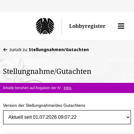
Direk
zum
Men
Lobbyregister
Inhal
öffne
Sie
zurück zu:
Stellungnahmen/Gutachten
befinden
sich
Stellungnahme/Gutachten
hier:
Inhalte beruhen auf Angaben der IV -
Infos
Version der Stellungnahme/des Gutachtens