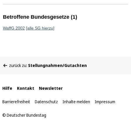
Betroffene Bundesgesetze (1)
WaffG 2002
[alle SG hierzu]
Sie
zurück zu:
Stellungnahmen/Gutachten
befinden
sich
hier:
Interne
Hilfe
Kontakt
Newsletter
Links
Barrierefreiheit
Datenschutz
Inhalte melden
Impressum
© Deutscher Bundestag