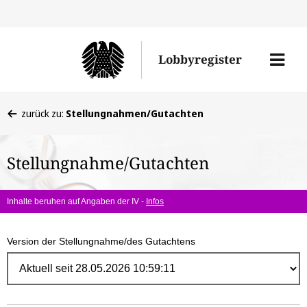
Direk
zum
Men
Lobbyregister
Inhal
öffne
Sie
zurück zu:
Stellungnahmen/Gutachten
befinden
sich
Stellungnahme/Gutachten
hier:
Inhalte beruhen auf Angaben der IV -
Infos
Version der Stellungnahme/des Gutachtens