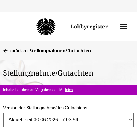
Direk
zum
Men
Lobbyregister
Inhal
öffne
Sie
zurück zu:
Stellungnahmen/Gutachten
befinden
sich
Stellungnahme/Gutachten
hier:
Inhalte beruhen auf Angaben der IV -
Infos
Version der Stellungnahme/des Gutachtens