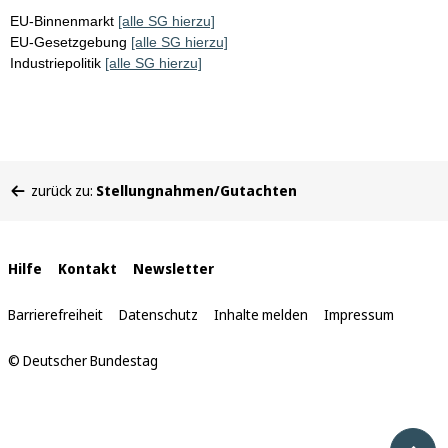
EU-Binnenmarkt
[alle SG hierzu]
EU-Gesetzgebung
[alle SG hierzu]
Industriepolitik
[alle SG hierzu]
Sie
zurück zu:
Stellungnahmen/Gutachten
befinden
sich
hier:
Interne
Hilfe
Kontakt
Newsletter
Links
Barrierefreiheit
Datenschutz
Inhalte melden
Impressum
© Deutscher Bundestag