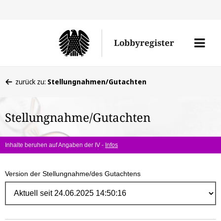
Direk
zum
Men
Lobbyregister
Inhal
öffne
Sie
zurück zu:
Stellungnahmen/Gutachten
befinden
sich
Stellungnahme/Gutachten
hier:
Inhalte beruhen auf Angaben der IV -
Infos
Version der Stellungnahme/des Gutachtens