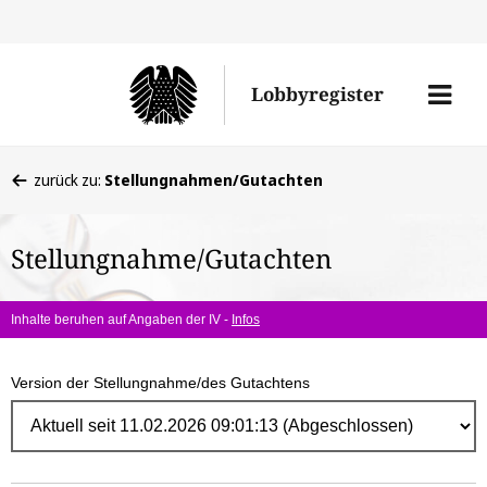
Direk
zum
Men
Lobbyregister
Inhal
öffne
Sie
zurück zu:
Stellungnahmen/Gutachten
befinden
sich
Stellungnahme/Gutachten
hier:
Inhalte beruhen auf Angaben der IV -
Infos
Version der Stellungnahme/des Gutachtens