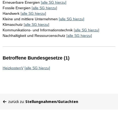
Erneuerbare Energien
[alle SG hierzu]
Fossile Energien
[alle SG hierzu]
Handwerk
[alle SG hierzu]
Kleine und mittlere Unternehmen
[alle SG hierzu]
Klimaschutz
[alle SG hierzu]
Kommunikations- und Informationstechnik
[alle SG hierzu]
Nachhaltigkeit und Ressourcenschutz
[alle SG hierzu]
Betroffene Bundesgesetze (1)
HeizkostenV
[alle SG hierzu]
Sie
zurück zu:
Stellungnahmen/Gutachten
befinden
sich
hier: