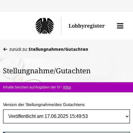
Direk
zum
Men
Lobbyregister
Inhal
öffne
Sie
zurück zu:
Stellungnahmen/Gutachten
befinden
sich
Stellungnahme/Gutachten
hier:
Inhalte beruhen auf Angaben der IV -
Infos
Version der Stellungnahme/des Gutachtens