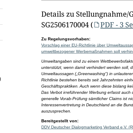
Details zu Stellungnahme/
SG2506170004 (
PDF - 3 S
Zu Regelungsvorhaben:
Vorschlag einer EU-Richtlinie über Umweltauss
umweltbezogener Werbemaßnahmen soll verhin
Umweltangaben sind zu einem Wettbewerbsfakto
unterstützt, wenn damit verhindert werden soll, d
Umweltaussagen („Greenwashing“) in unlauterer 
)
Richtlinie bestehen bereits seit Jahrzehnten ein
Geschäftspraktiken. Auch wenn diese bislang ke
Das Verbot irreführender Werbung erfasst auch
generelle Vorab-Prüfung sämtlicher Claims ist n
Interessenvertretung in Deutschland an die Bun
auszusprechen.
Bereitgestellt von:
DDV Deutscher Dialogmarketing Verband e.V. (