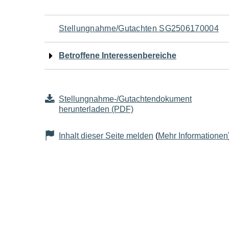
Navigation
Stellungnahme/Gutachten SG2506170004
für
Betroffene Interessenbereiche
den
Seiteninhalt
Stellungnahme-/Gutachtendokument
herunterladen (PDF)
Inhalt dieser Seite melden
(
Mehr Informationen