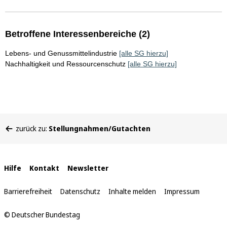
Betroffene Interessenbereiche (2)
Lebens- und Genussmittelindustrie
[alle SG hierzu]
Nachhaltigkeit und Ressourcenschutz
[alle SG hierzu]
Sie
zurück zu:
Stellungnahmen/Gutachten
befinden
sich
hier:
Interne
Hilfe
Kontakt
Newsletter
Links
Barrierefreiheit
Datenschutz
Inhalte melden
Impressum
© Deutscher Bundestag