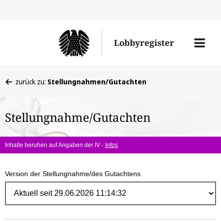
Direk
zum
Men
Lobbyregister
Inhal
öffne
Sie
zurück zu:
Stellungnahmen/Gutachten
befinden
sich
Stellungnahme/Gutachten
hier:
Inhalte beruhen auf Angaben der IV -
Infos
Version der Stellungnahme/des Gutachtens