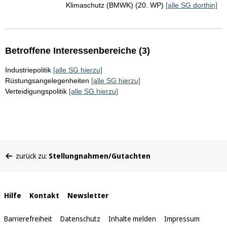
Klimaschutz (BMWK) (20. WP)
[alle SG dorthin]
Betroffene Interessenbereiche (3)
Industriepolitik
[alle SG hierzu]
Rüstungsangelegenheiten
[alle SG hierzu]
Verteidigungspolitik
[alle SG hierzu]
Sie
zurück zu:
Stellungnahmen/Gutachten
befinden
sich
hier:
Interne
Hilfe
Kontakt
Newsletter
Links
Barrierefreiheit
Datenschutz
Inhalte melden
Impressum