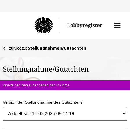
Direk
zum
Men
Lobbyregister
Inhal
öffne
Sie
zurück zu:
Stellungnahmen/Gutachten
befinden
sich
Stellungnahme/Gutachten
hier:
Inhalte beruhen auf Angaben der IV -
Infos
Version der Stellungnahme/des Gutachtens