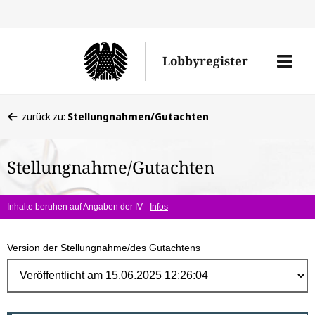
Direk
zum
Men
Lobbyregister
Inhal
öffne
Sie
zurück zu:
Stellungnahmen/Gutachten
befinden
sich
Stellungnahme/Gutachten
hier:
Inhalte beruhen auf Angaben der IV -
Infos
Version der Stellungnahme/des Gutachtens