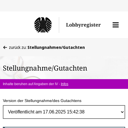
Direk
zum
Men
Lobbyregister
Inhal
öffne
Sie
zurück zu:
Stellungnahmen/Gutachten
befinden
sich
Stellungnahme/Gutachten
hier:
Inhalte beruhen auf Angaben der IV -
Infos
Version der Stellungnahme/des Gutachtens