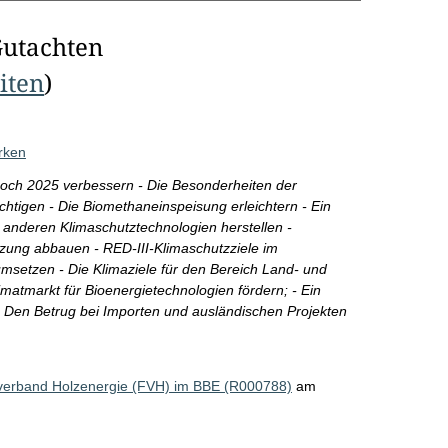
Gutachten
eiten
)
ärken
och 2025 verbessern - Die Besonderheiten der
htigen - Die Biomethaneinspeisung erleichtern - Ein
 anderen Klimaschutztechnologien herstellen -
zung abbauen - RED-III-Klimaschutzziele im
umsetzen - Die Klimaziele für den Bereich Land- und
imatmarkt für Bioenergietechnologien fördern; - Ein
- Den Betrug bei Importen und ausländischen Projekten
verband Holzenergie (FVH) im BBE (R000788)
am