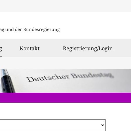
Direkt
zum
ag und der Bundesregierung
Inhalt
ausgewählt
g
Kontakt
Registrierung/Login