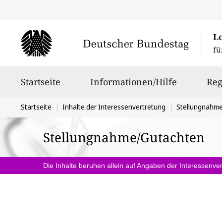
L
fü
Hauptnavigation
Startseite
Informationen/Hilfe
Reg
Sie
Startseite
Inhalte der Interessenvertretung
Stellungnahm
befinden
Stellungnahme/Gutachten
sich
hier:
Die Inhalte beruhen allein auf Angaben der Interessenver