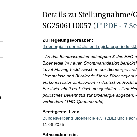
Details zu Stellungnahme/
SG2506110057 (
PDF - 7 S
Zu Regelungsvorhaben:
Bioenergie in der nächsten Legislaturperiode st
- An das Biomassepaket anknüpfen & das EEG n
Bioenergie im neuen Strommarktdesign berücksic
Level-Playing-Field zwischen der Bioenergie und
Hemmnisse und Bürokratie für die Bioenergienut
Verkehrssektor ambitioniert in deutsches Recht 
Forstwirtschaft realistisch ausgestalten - Den He
politisches Bekenntnis zur Bioenergie abgeben; 
)
verhindern (THG-Quotenmarkt)
Bereitgestellt von:
Bundesverband Bioenergie e.V. (BBE) und Fach
11.06.2025
Adressatenkreis: