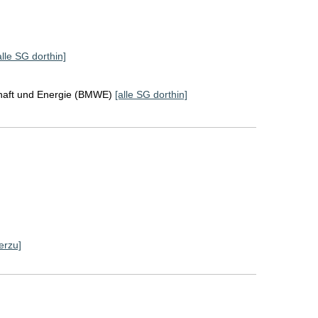
alle SG dorthin]
chaft und Energie (BMWE)
[alle SG dorthin]
erzu]