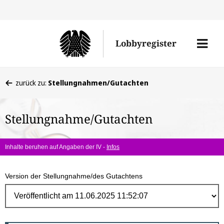
Direk
zum
Men
Lobbyregister
Inhal
öffne
Sie
zurück zu:
Stellungnahmen/Gutachten
befinden
sich
Stellungnahme/Gutachten
hier:
Inhalte beruhen auf Angaben der IV -
Infos
Version der Stellungnahme/des Gutachtens