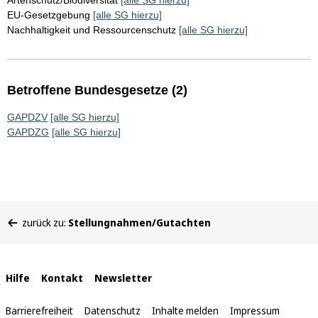
Artenschutz/Biodiversität
[alle SG hierzu]
EU-Gesetzgebung
[alle SG hierzu]
Nachhaltigkeit und Ressourcenschutz
[alle SG hierzu]
Betroffene Bundesgesetze (2)
GAPDZV
[alle SG hierzu]
GAPDZG
[alle SG hierzu]
Sie
zurück zu:
Stellungnahmen/Gutachten
befinden
sich
hier:
Interne
Hilfe
Kontakt
Newsletter
Links
Barrierefreiheit
Datenschutz
Inhalte melden
Impressum