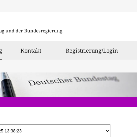
Direkt
zum
ag und der Bundesregierung
Inhalt
ausgewählt
g
Kontakt
Registrierung/Login