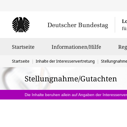
L
fü
Hauptnavigation
Startseite
Informationen/Hilfe
Reg
Sie
Startseite
Inhalte der Interessenvertretung
Stellungnahm
befinden
Stellungnahme/Gutachten
sich
hier:
Die Inhalte beruhen allein auf Angaben der Interessenver