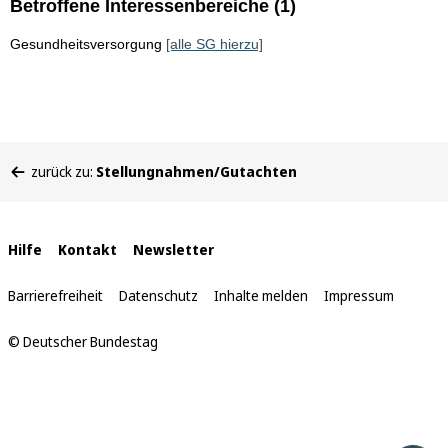
Betroffene Interessenbereiche (1)
Gesundheitsversorgung
[alle SG hierzu]
Sie
zurück zu:
Stellungnahmen/Gutachten
befinden
sich
hier:
Interne
Hilfe
Kontakt
Newsletter
Links
Barrierefreiheit
Datenschutz
Inhalte melden
Impressum
© Deutscher Bundestag