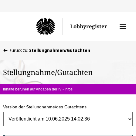
Direk
zum
Men
Lobbyregister
Inhal
öffne
Sie
zurück zu:
Stellungnahmen/Gutachten
befinden
sich
Stellungnahme/Gutachten
hier:
Inhalte beruhen auf Angaben der IV -
Infos
Version der Stellungnahme/des Gutachtens