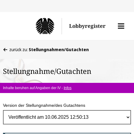
Direk
zum
Men
Lobbyregister
Inhal
öffne
Sie
zurück zu:
Stellungnahmen/Gutachten
befinden
sich
Stellungnahme/Gutachten
hier:
Inhalte beruhen auf Angaben der IV -
Infos
Version der Stellungnahme/des Gutachtens