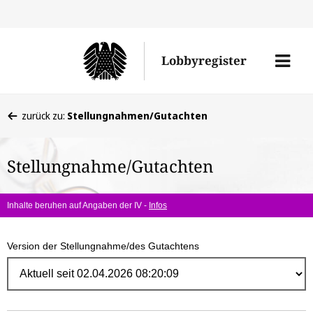
Direk
zum
Men
Lobbyregister
Inhal
öffne
Sie
zurück zu:
Stellungnahmen/Gutachten
befinden
sich
Stellungnahme/Gutachten
hier:
Inhalte beruhen auf Angaben der IV -
Infos
Version der Stellungnahme/des Gutachtens