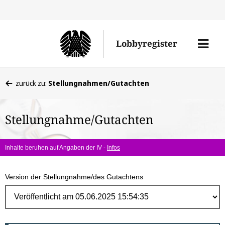
Direk
zum
Men
Lobbyregister
Inhal
öffne
Sie
zurück zu:
Stellungnahmen/Gutachten
befinden
sich
Stellungnahme/Gutachten
hier:
Inhalte beruhen auf Angaben der IV -
Infos
Version der Stellungnahme/des Gutachtens