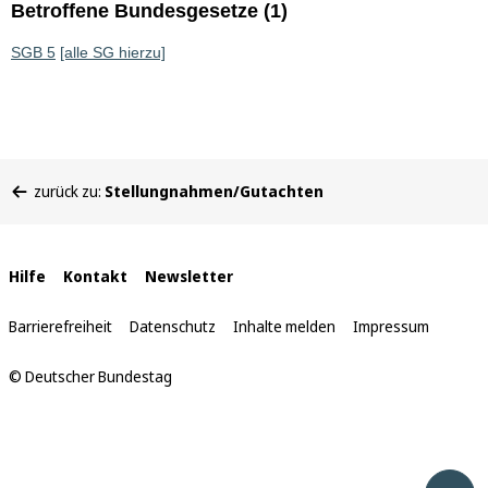
Betroffene Bundesgesetze (1)
SGB 5
[alle SG hierzu]
Sie
zurück zu:
Stellungnahmen/Gutachten
befinden
sich
hier:
Interne
Hilfe
Kontakt
Newsletter
Links
Barrierefreiheit
Datenschutz
Inhalte melden
Impressum
© Deutscher Bundestag