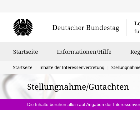
L
fü
Hauptnavigation
Startseite
Informationen/Hilfe
Reg
Sie
Startseite
Inhalte der Interessenvertretung
Stellungnahm
befinden
Stellungnahme/Gutachten
sich
hier:
Die Inhalte beruhen allein auf Angaben der Interessenver