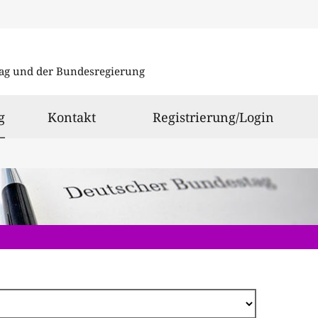
Direkt
zum
ag und der Bundesregierung
Inhalt
ausgewählt
g
Kontakt
Registrierung/Login