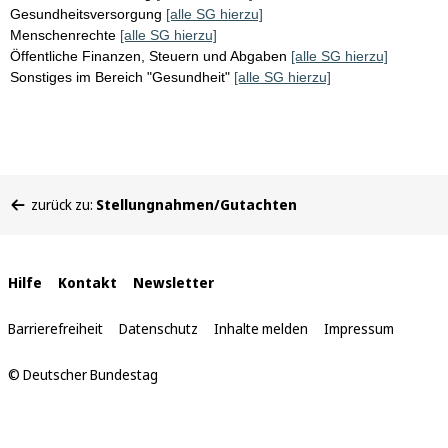
Gesundheitsversorgung
[alle SG hierzu]
Menschenrechte
[alle SG hierzu]
Öffentliche Finanzen, Steuern und Abgaben
[alle SG hierzu]
Sonstiges im Bereich "Gesundheit"
[alle SG hierzu]
Sie
zurück zu:
Stellungnahmen/Gutachten
befinden
sich
hier:
Interne
Hilfe
Kontakt
Newsletter
Links
Barrierefreiheit
Datenschutz
Inhalte melden
Impressum
© Deutscher Bundestag