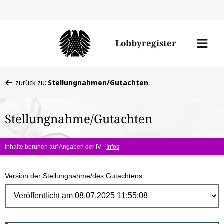
Direk
zum
Men
Lobbyregister
Inhal
öffne
Sie
zurück zu:
Stellungnahmen/Gutachten
befinden
sich
Stellungnahme/Gutachten
hier:
Inhalte beruhen auf Angaben der IV -
Infos
Version der Stellungnahme/des Gutachtens