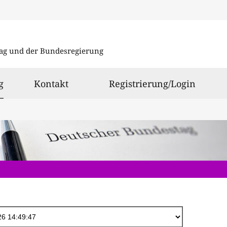
Direkt
zum
ag und der Bundesregierung
Inhalt
ausgewählt
g
Kontakt
Registrierung/Login