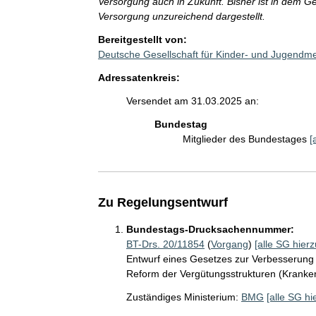
Versorgung auch in Zukunft. Bisher ist in dem Ge
Versorgung unzureichend dargestellt.
Bereitgestellt von:
Deutsche Gesellschaft für Kinder- und Jugendm
Adressatenkreis:
Versendet am 31.03.2025 an:
Bundestag
Mitglieder des Bundestages
[
Zu Regelungsentwurf
Bundestags-Drucksachennummer:
BT-Drs. 20/11854
(
Vorgang
)
[alle SG hierz
Entwurf eines Gesetzes zur Verbesserung
Reform der Vergütungsstrukturen (Krank
Zuständiges Ministerium:
BMG
[alle SG hi