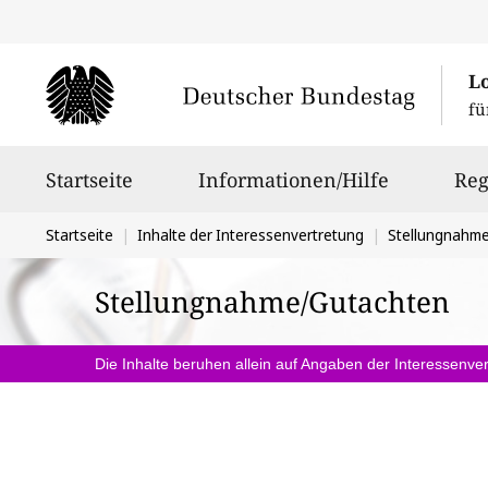
L
fü
Hauptnavigation
Startseite
Informationen/Hilfe
Reg
Sie
Startseite
Inhalte der Interessenvertretung
Stellungnahm
befinden
Stellungnahme/Gutachten
sich
hier:
Die Inhalte beruhen allein auf Angaben der Interessenver