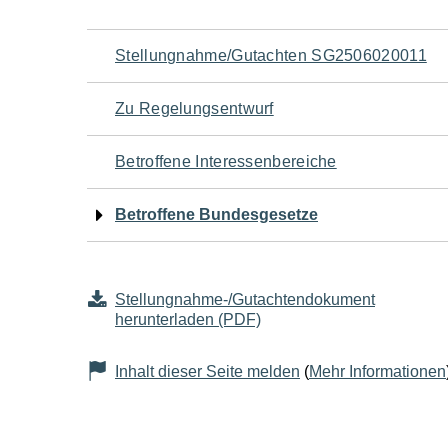
Navigation
Stellungnahme/Gutachten SG2506020011
für
Zu Regelungsentwurf
den
Betroffene Interessenbereiche
Seiteninhalt
Betroffene Bundesgesetze
Stellungnahme-/Gutachtendokument
herunterladen (PDF)
Inhalt dieser Seite melden
(
Mehr Informationen