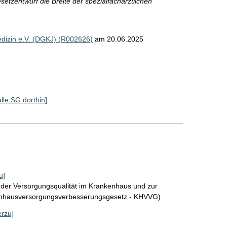
setzentwurf die Breite der spezialfachärztlichen
edizin e.V. (DGKJ) (R002626)
am 20.06.2025
alle SG dorthin]
u]
 der Versorgungsqualität im Krankenhaus und zur
enhausversorgungsverbesserungsgesetz - KHVVG)
erzu]