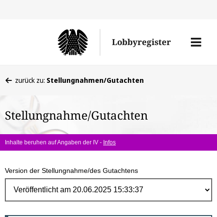
Direk
zum
Men
Lobbyregister
Inhal
öffne
Sie
zurück zu:
Stellungnahmen/Gutachten
befinden
sich
Stellungnahme/Gutachten
hier:
Inhalte beruhen auf Angaben der IV -
Infos
Version der Stellungnahme/des Gutachtens