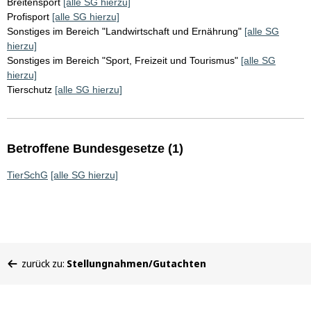
Breitensport
[alle SG hierzu]
Profisport
[alle SG hierzu]
Sonstiges im Bereich "Landwirtschaft und Ernährung"
[alle SG
hierzu]
Sonstiges im Bereich "Sport, Freizeit und Tourismus"
[alle SG
hierzu]
Tierschutz
[alle SG hierzu]
Betroffene Bundesgesetze (1)
TierSchG
[alle SG hierzu]
Sie
zurück zu:
Stellungnahmen/Gutachten
befinden
sich
hier: