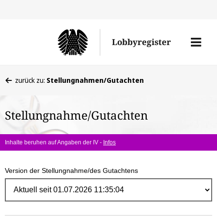
Direk
zum
Men
Lobbyregister
Inhal
öffne
Sie
zurück zu:
Stellungnahmen/Gutachten
befinden
sich
Stellungnahme/Gutachten
hier:
Inhalte beruhen auf Angaben der IV -
Infos
Version der Stellungnahme/des Gutachtens