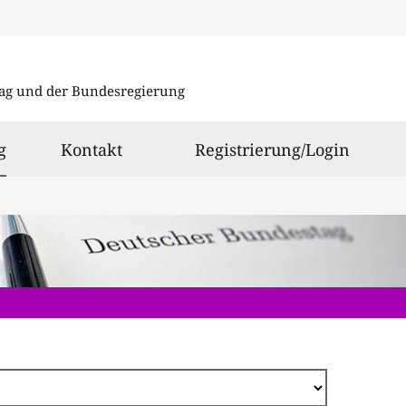
Direkt
zum
ag und der Bundesregierung
Inhalt
ausgewählt
g
Kontakt
Registrierung/Login