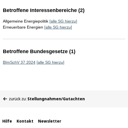
Betroffene Interessenbereiche (2)
Allgemeine Energiepolitik
[alle SG hierzu]
Erneuerbare Energien
[alle SG hierzu]
Betroffene Bundesgesetze (1)
BImSchV 37 2024
[alle SG hierzu]
Sie
zurück zu:
Stellungnahmen/Gutachten
befinden
sich
hier:
Interne
Hilfe
Kontakt
Newsletter