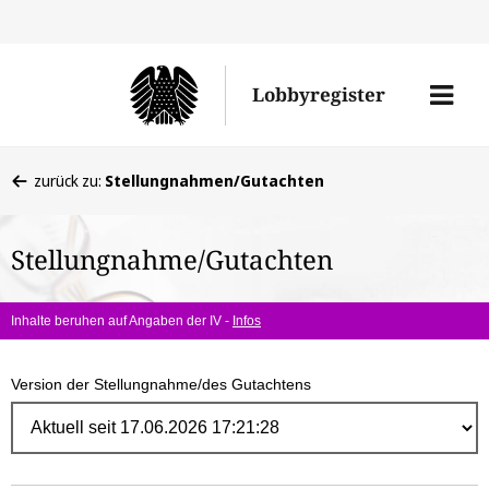
Direk
zum
Men
Lobbyregister
Inhal
öffne
Sie
zurück zu:
Stellungnahmen/Gutachten
befinden
sich
Stellungnahme/Gutachten
hier:
Inhalte beruhen auf Angaben der IV -
Infos
Version der Stellungnahme/des Gutachtens