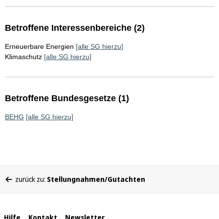
Betroffene Interessenbereiche (2)
Erneuerbare Energien
[alle SG hierzu]
Klimaschutz
[alle SG hierzu]
Betroffene Bundesgesetze (1)
BEHG
[alle SG hierzu]
Sie
zurück zu:
Stellungnahmen/Gutachten
befinden
sich
hier:
Hilfe
Kontakt
Newsletter