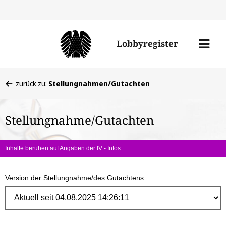
Direk
zum
Men
Lobbyregister
Inhal
öffne
Sie
zurück zu:
Stellungnahmen/Gutachten
befinden
sich
Stellungnahme/Gutachten
hier:
Inhalte beruhen auf Angaben der IV -
Infos
Version der Stellungnahme/des Gutachtens