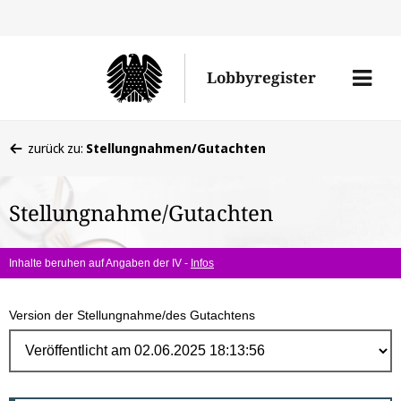
Direk
zum
Men
Lobbyregister
Inhal
öffne
Sie
zurück zu:
Stellungnahmen/Gutachten
befinden
sich
Stellungnahme/Gutachten
hier:
Inhalte beruhen auf Angaben der IV -
Infos
Version der Stellungnahme/des Gutachtens