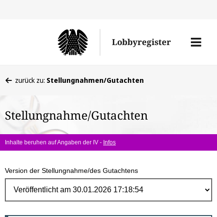
Direk
zum
Men
Lobbyregister
Inhal
öffne
Sie
zurück zu:
Stellungnahmen/Gutachten
befinden
sich
Stellungnahme/Gutachten
hier:
Inhalte beruhen auf Angaben der IV -
Infos
Version der Stellungnahme/des Gutachtens