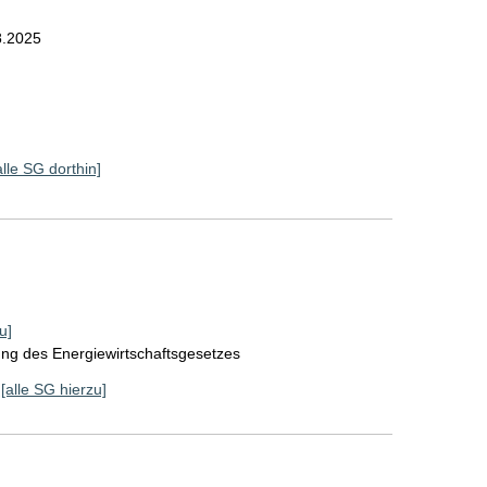
8.2025
alle SG dorthin]
u]
ung des Energiewirtschaftsgesetzes
[alle SG hierzu]