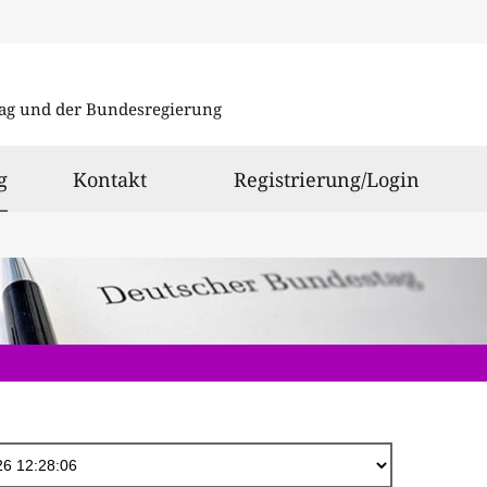
Direkt
zum
ag und der Bundesregierung
Inhalt
ausgewählt
g
Kontakt
Registrierung/Login