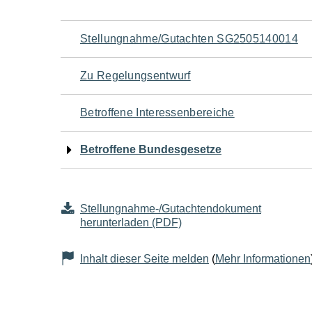
Navigation
Stellungnahme/Gutachten SG2505140014
für
Zu Regelungsentwurf
den
Betroffene Interessenbereiche
Seiteninhalt
Betroffene Bundesgesetze
Stellungnahme-/Gutachtendokument
herunterladen (PDF)
Inhalt dieser Seite melden
(
Mehr Informationen