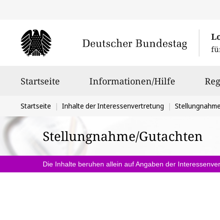
L
fü
Hauptnavigation
Startseite
Informationen/Hilfe
Reg
Sie
Startseite
Inhalte der Interessenvertretung
Stellungnahm
befinden
Stellungnahme/Gutachten
sich
hier:
Die Inhalte beruhen allein auf Angaben der Interessenver