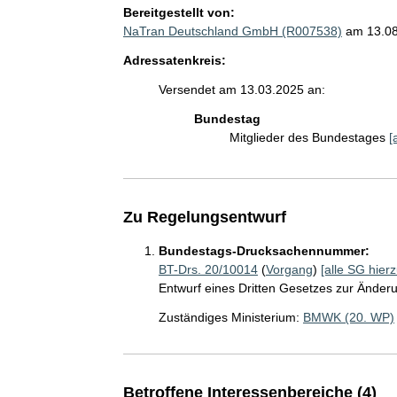
Bereitgestellt von:
NaTran Deutschland GmbH (R007538)
am 13.0
Adressatenkreis:
Versendet am 13.03.2025 an:
Bundestag
Mitglieder des Bundestages
[
Zu Regelungsentwurf
Bundestags-Drucksachennummer:
BT-Drs. 20/10014
(
Vorgang
)
[alle SG hierz
Entwurf eines Dritten Gesetzes zur Änder
Zuständiges Ministerium:
BMWK (20. WP)
Betroffene Interessenbereiche (4)