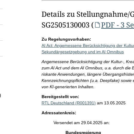
Details zu Stellungnahme/
SG2505130003 (
PDF - 3 S
Zu Regelungsvorhaben:
AI Act: Angemessene Berücksichtigung der Kultur-
Sekundärgesetzgebung und im AI Omnibus
Angemessene Berücksichtigung der Kultur-, Krea
zum AI Act und dem AI Omnibus, u.a. durch die 
riskante Anwendungen, längere Übergangsfriste
Kennzeichnungspflichten (u.a. Deepfake) sowie 
von KI-generierten Inhalten.
)
Bereitgestellt von:
RTL Deutschland (R001391)
am 13.05.2025
Adressatenkreis:
Versendet am 29.04.2025 an:
Bundesregierung