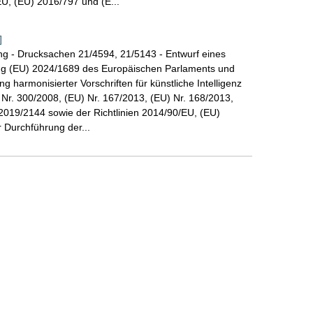
EU, (EU) 2016/797 und (E...
]
g - Drucksachen 21/4594, 21/5143 - Entwurf eines
ng (EU) 2024/1689 des Europäischen Parlaments und
 harmonisierter Vorschriften für künstliche Intelligenz
r. 300/2008, (EU) Nr. 167/2013, (EU) Nr. 168/2013,
019/2144 sowie der Richtlinien 2014/90/EU, (EU)
 Durchführung der...