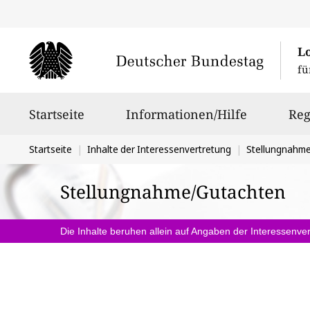
L
fü
Hauptnavigation
Startseite
Informationen/Hilfe
Reg
Sie
Startseite
Inhalte der Interessenvertretung
Stellungnahm
befinden
Stellungnahme/Gutachten
sich
hier:
Die Inhalte beruhen allein auf Angaben der Interessenver