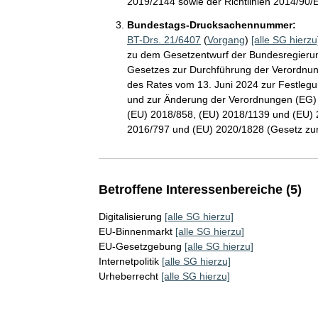
2019/2144 sowie der Richtlinien 2014/90/
Bundestags-Drucksachennummer:
BT-Drs. 21/6407
(
Vorgang
)
[alle SG hierzu
zu dem Gesetzentwurf der Bundesregierun
Gesetzes zur Durchführung der Verordnu
des Rates vom 13. Juni 2024 zur Festlegung
und zur Änderung der Verordnungen (EG) N
(EU) 2018/858, (EU) 2018/1139 und (EU) 2
2016/797 und (EU) 2020/1828 (Gesetz zur
Betroffene Interessenbereiche (5)
Digitalisierung
[alle SG hierzu]
EU-Binnenmarkt
[alle SG hierzu]
EU-Gesetzgebung
[alle SG hierzu]
Internetpolitik
[alle SG hierzu]
Urheberrecht
[alle SG hierzu]