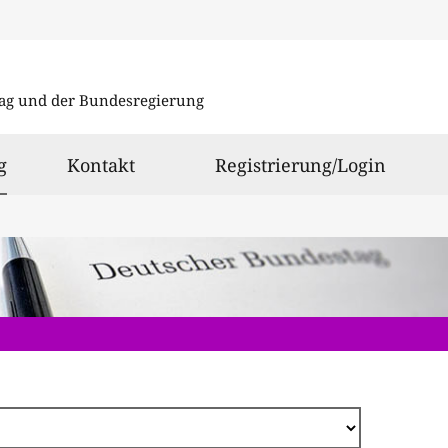
Direkt
zum
ag und der Bundesregierung
Inhalt
ausgewählt
g
Kontakt
Registrierung/Login