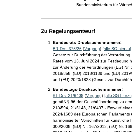
Bundesministerium für Wirts
Zu Regelungsentwurf
Bundesrats-Drucksachennummer:
BR-Drs. 375/26
(
Vorgang
)
[alle SG hierzu]
Gesetz zur Durchführung der Verordnung
Rates vom 13. Juni 2024 zur Festlegung har
zur Änderung der Verordnungen (EG) Nr. 3
2018/858, (EU) 2018/1139 und (EU) 2019/
und (EU) 2020/1828 (Gesetz zur Durchführ
Bundestags-Drucksachennummer:
BT-Drs. 21/6408
(
Vorgang
)
[alle SG hierzu
gemäß § 96 der Geschäftsordnung zu dem
21/4594, 21/5143, 21/6407 - Entwurf ein
2024/1689 des Europäischen Parlaments u
harmonisierter Vorschriften für künstliche
300/2008, (EU) Nr. 167/2013, (EU) Nr. 16