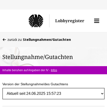
Direk
zum
Men
Lobbyregister
Inhal
öffne
Sie
zurück zu:
Stellungnahmen/Gutachten
befinden
sich
Stellungnahme/Gutachten
hier:
Inhalte beruhen auf Angaben der IV -
Infos
Version der Stellungnahme/des Gutachtens