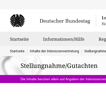
L
fü
Hauptnavigation
Startseite
Informationen/Hilfe
Reg
Sie
Startseite
Inhalte der Interessenvertretung
Stellungnahm
befinden
Stellungnahme/Gutachten
sich
hier:
Die Inhalte beruhen allein auf Angaben der Interessenver