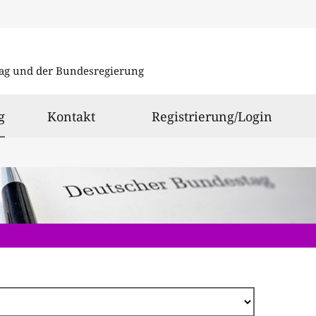
Direkt
zum
ag und der Bundesregierung
Inhalt
ausgewählt
g
Kontakt
Registrierung/Login