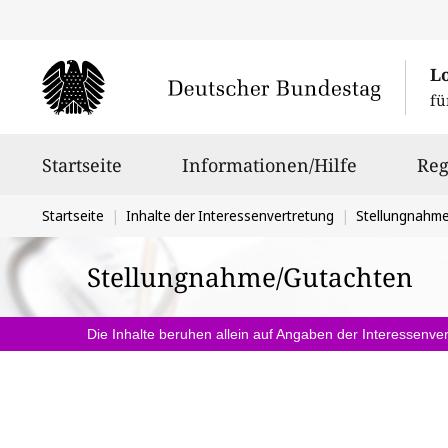
L
fü
Hauptnavigation
Startseite
Informationen/Hilfe
Reg
Sie
Startseite
Inhalte der Interessenvertretung
Stellungnahm
befinden
Stellungnahme/Gutachten
sich
hier:
Die Inhalte beruhen allein auf Angaben der Interessenver