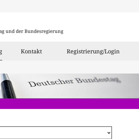
Direkt
zum
ag und der Bundesregierung
Inhalt
ausgewählt
g
Kontakt
Registrierung/Login