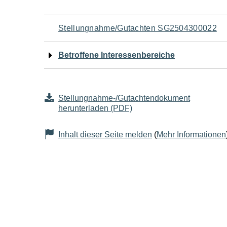
Navigation
Stellungnahme/Gutachten SG2504300022
für
Betroffene Interessenbereiche
den
Seiteninhalt
Stellungnahme-/Gutachtendokument
herunterladen (PDF)
Inhalt dieser Seite melden
(
Mehr Informationen